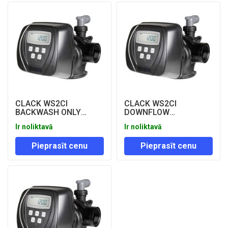
CLACK WS2CI
CLACK WS2CI
BACKWASH ONLY
DOWNFLOW
FILTER (TIME CLOCK
REGENERATION
Ir noliktavā
Ir noliktavā
CONTROL VALVE ONLY)
CONTROL VALVES
(LESS METER)
Pieprasīt cenu
Pieprasīt cenu