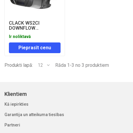
CLACK WS2CI
DOWNFLOW
REGENERATION
Ir noliktavā
METERED CONTROL
VALVES
Pieprasīt cenu
Produkti lapā:
12
Rāda 1-3 no 3 produktiem
Klientiem
Kā iepirkties
Garantija un atteikuma tiesības
Partneri