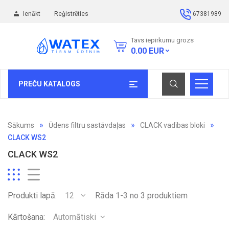
Ienākt
Reģistrēties
67381989
Tavs iepirkumu grozs
0.00
EUR
PREČU KATALOGS
Sākums
Ūdens filtru sastāvdaļas
CLACK vadības bloki
CLACK WS2
CLACK WS2
Produkti lapā:
12
Rāda 1-3 no 3 produktiem
Kārtošana:
Automātiski