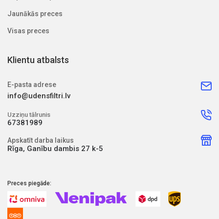
Jaunākās preces
Visas preces
Klientu atbalsts
E-pasta adrese
info@udensfiltri.lv
Uzziņu tālrunis
67381989
Apskatīt darba laikus
Rīga, Ganību dambis 27 k-5
Preces piegāde: