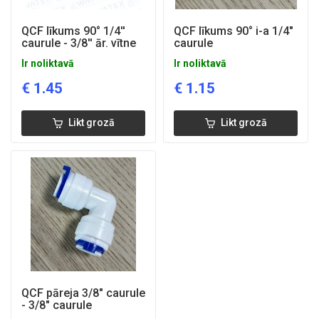
QCF līkums 90° 1/4''
QCF līkums 90° i-a 1/4"
caurule - 3/8'' ār. vītne
caurule
Ir noliktavā
Ir noliktavā
€
1.45
€
1.15
Likt grozā
Likt grozā
QCF pāreja 3/8" caurule
- 3/8" caurule