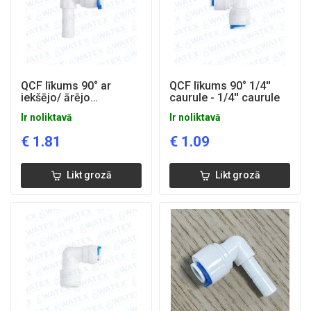
QCF līkums 90° ar
QCF līkums 90° 1/4''
iekšējo/ ārējo
caurule - 1/4'' caurule
savienojumu 3/8''
Ir noliktavā
Ir noliktavā
€
1.81
€
1.09
Likt grozā
Likt grozā