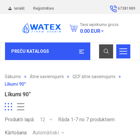
Ienākt
Reģistrēties
67381989
Tavs iepirkumu grozs
0.00
EUR
PREČU KATALOGS
Sākums
Ātrie savienojumi
QCF ātrie savienojumi
Līkumi 90°
Līkumi 90°
Produkti lapā:
12
Rāda 1-7 no 7 produktiem
Kārtošana:
Automātiski