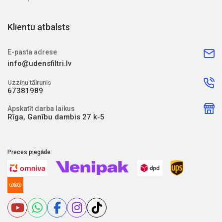
Klientu atbalsts
E-pasta adrese
info@udensfiltri.lv
Uzziņu tālrunis
67381989
Apskatīt darba laikus
Rīga, Ganību dambis 27 k-5
Preces piegāde: