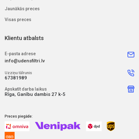
Jaunākās preces
Visas preces
Klientu atbalsts
E-pasta adrese
info@udensfiltri.lv
Uzziņu tālrunis
67381989
Apskatīt darba laikus
Rīga, Ganību dambis 27 k-5
Preces piegāde: