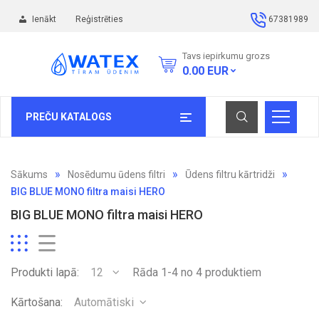
Ienākt
Reģistrēties
67381989
Tavs iepirkumu grozs
0.00
EUR
PREČU KATALOGS
Sākums
Nosēdumu ūdens filtri
Ūdens filtru kārtridži
BIG BLUE MONO filtra maisi HERO
BIG BLUE MONO filtra maisi HERO
Produkti lapā:
12
Rāda 1-4 no 4 produktiem
Kārtošana:
Automātiski