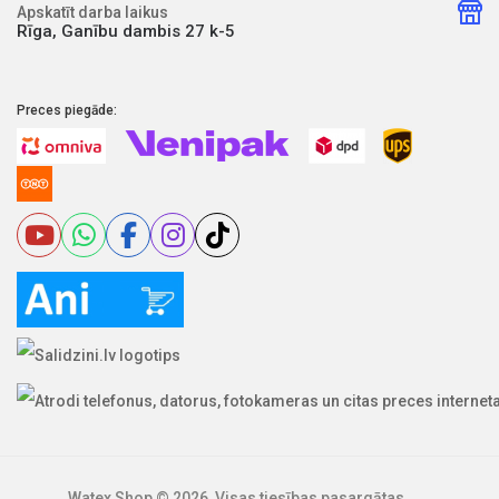
Apskatīt darba laikus
Rīga, Ganību dambis 27 k-5
Preces piegāde:
Watex Shop © 2026, Visas tiesības pasargātas