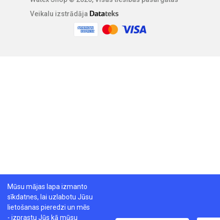
Veikalu izstrādāja
Mūsu mājas lapa izmanto
sīkdatnes, lai uzlabotu Jūsu
lietošanas pieredzi un mēs
- izprastu Jūs kā mūsu