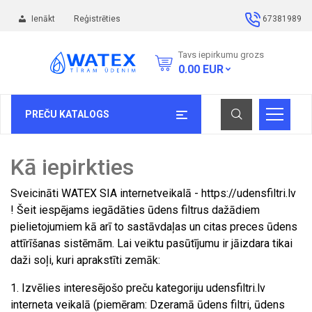
Ienākt
Reģistrēties
67381989
Tavs iepirkumu grozs
0.00
EUR
PREČU KATALOGS
Kā iepirkties
Sveicināti WATEX SIA internetveikalā - https://udensfiltri.lv
! Šeit iespējams iegādāties ūdens filtrus dažādiem
pielietojumiem kā arī to sastāvdaļas un citas preces ūdens
attīrīšanas sistēmām. Lai veiktu pasūtījumu ir jāizdara tikai
daži soļi, kuri aprakstīti zemāk:
1. Izvēlies interesējošo preču kategoriju udensfiltri.lv
interneta veikalā (piemēram: Dzeramā ūdens filtri, ūdens