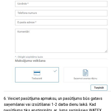
6. Veiciet pasūtījuma apmaksu, un pasūtījums būs gatavs
saņemšanai vai izsūtīšanai 1-2 darba dienu laikā. Kad
pasūtījums tiks apstiprināts, ar Jums sazināsies WATEX