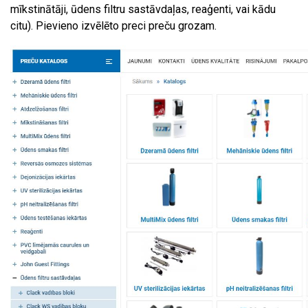
mīkstinātāji, ūdens filtru sastāvdaļas, reaģenti, vai kādu
citu). Pievieno izvēlēto preci preču grozam.