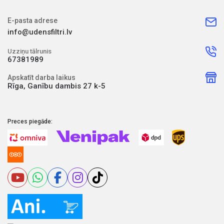
E-pasta adrese
info@udensfiltri.lv
Uzziņu tālrunis
67381989
Apskatīt darba laikus
Rīga, Ganību dambis 27 k-5
Preces piegāde: