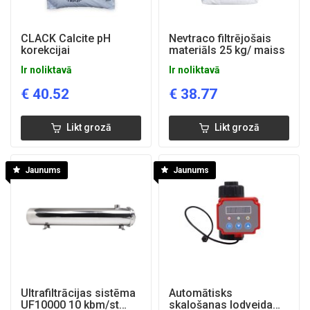
CLACK Calcite pH
Nevtraco filtrējošais
korekcijai
materiāls 25 kg/ maiss
Ir noliktavā
Ir noliktavā
€
40.52
€
38.77
Likt grozā
Likt grozā
Jaunums
Jaunums
Ultrafiltrācijas sistēma
Automātisks
UF10000 10 kbm/st
skalošanas lodveida