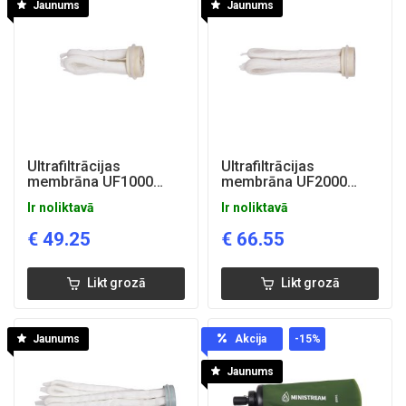
Jaunums
Jaunums
Ultrafiltrācijas
Ultrafiltrācijas
membrāna UF1000
membrāna UF2000
(mazgājama)
(mazgājama)
Ir noliktavā
Ir noliktavā
€
49.25
€
66.55
Likt grozā
Likt grozā
Jaunums
Akcija
-15
%
Jaunums