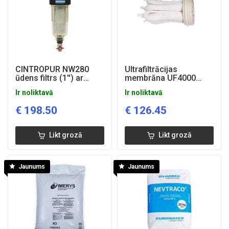
CINTROPUR NW280
Ultrafiltrācijas
ūdens filtrs (1'') ar
membrāna UF4000
manometriem
(mazgājama)
Ir noliktavā
Ir noliktavā
€
198.50
€
126.45
Likt grozā
Likt grozā
Jaunums
Jaunums