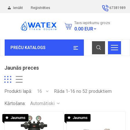
Ienākt
Reģistrēties
67381989
Tavs iepirkumu grozs
0.00
EUR
PREČU KATALOGS
Jaunās preces
Produkti lapā:
16
Rāda 1-16 no 52 produktiem
Kārtošana:
Automātiski
Jaunums
Jaunums