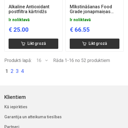
Alkaline Antioxidant
Mīkstināšanas Food
postfiltra kārtridžs
Grade jonapmaiņas
sveķi LanLang
Ir noliktavā
Ir noliktavā
TC007FG 25l/maiss
€
25.00
€
66.55
Likt grozā
Likt grozā
Produkti lapā:
16
Rāda 1-16 no 52 produktiem
1
2
3
4
Klientiem
Kā iepirkties
Garantija un atteikuma tiesības
Partneri