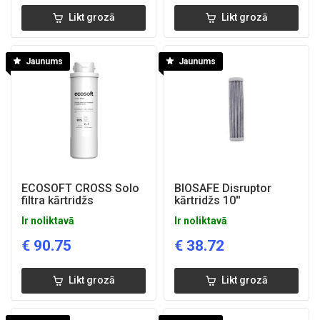
Likt grozā
Likt grozā
Jaunums
Jaunums
ECOSOFT CROSS Solo
BIOSAFE Disruptor
filtra kārtridžs
kārtridžs 10''
Ir noliktavā
Ir noliktavā
€
90.75
€
38.72
Likt grozā
Likt grozā