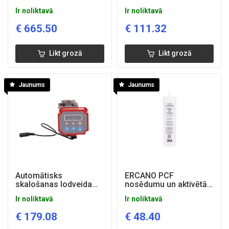
AISI304
vārsts piesl. 1/2'' PVC
Ir noliktavā
Ir noliktavā
€
665.50
€
111.32
Likt grozā
Likt grozā
Jaunums
Jaunums
Automātisks
ERCANO PCF
skalošanas lodveida
nosēdumu un aktivētās
vārsts piesl. 1'' NT
ogles kārtridžs
Ir noliktavā
Ir noliktavā
€
179.08
€
48.40