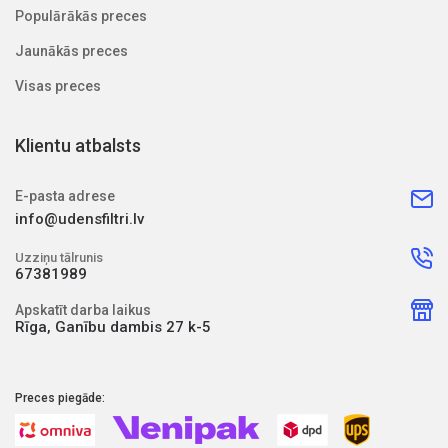
Populārākās preces
Jaunākās preces
Visas preces
Klientu atbalsts
E-pasta adrese
info@udensfiltri.lv
Uzziņu tālrunis
67381989
Apskatīt darba laikus
Rīga, Ganību dambis 27 k-5
Preces piegāde: