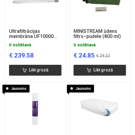
Ultrafiltrācijas
MINISTREAM ūdens
membrāna UF10000
filtrs–pudele (800 ml)
(mazgājama)
Ir noliktavā
Ir noliktavā
€
239.58
€
24.85
€
29.23
Likt grozā
Likt grozā
Jaunums
Jaunums