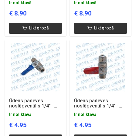
Ir noliktavā
Ir noliktavā
€
8.90
€
8.90
Likt grozā
Likt grozā
Ūdens padeves
Ūdens padeves
noslēgventīlis 1/4" -
noslēgventīlis 1/4" -
1/4''
3/8''
Ir noliktavā
Ir noliktavā
€
4.95
€
4.95