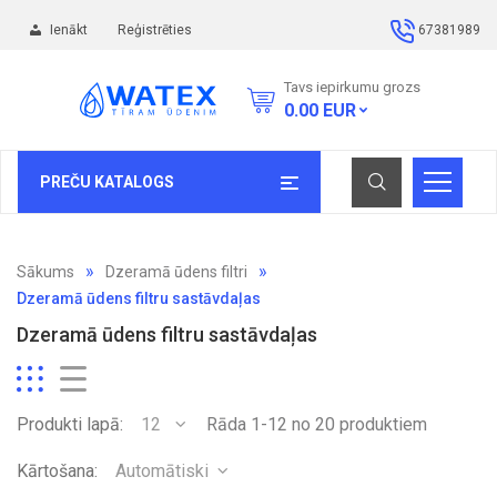
Ienākt
Reģistrēties
67381989
Tavs iepirkumu grozs
0.00
EUR
PREČU KATALOGS
Sākums
Dzeramā ūdens filtri
Dzeramā ūdens filtru sastāvdaļas
Dzeramā ūdens filtru sastāvdaļas
Produkti lapā:
12
Rāda 1-12 no 20 produktiem
Kārtošana:
Automātiski