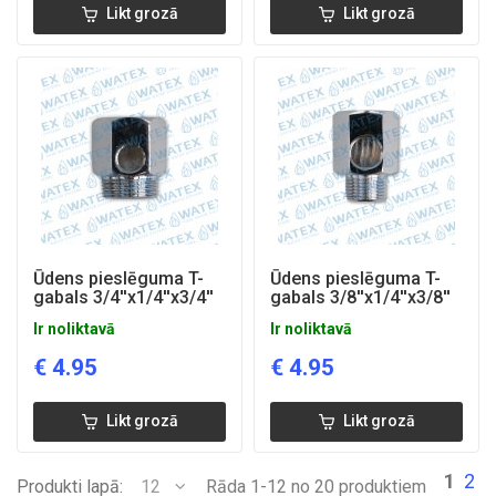
Likt grozā
Likt grozā
Ūdens pieslēguma T-
Ūdens pieslēguma T-
gabals 3/4''x1/4''x3/4''
gabals 3/8''x1/4''x3/8''
Ir noliktavā
Ir noliktavā
€
4.95
€
4.95
Likt grozā
Likt grozā
1
2
Produkti lapā:
12
Rāda 1-12 no 20 produktiem