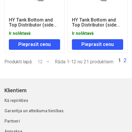
HY Tank Bottom and
HY Tank Bottom and
Top Distributor (side
Top Distributor (side
mount) 42" D63mm
mount) 60" D63mm
Ir noliktavā
Ir noliktavā
Pieprasīt cenu
Pieprasīt cenu
1
2
Produkti lapā:
12
Rāda 1-12 no 21 produktiem
Klientiem
Kā iepirkties
Garantija un atteikuma tiesības
Partneri
Apmaksa