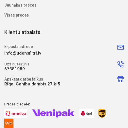
Jaunākās preces
Visas preces
Klientu atbalsts
E-pasta adrese
info@udensfiltri.lv
Uzziņu tālrunis
67381989
Apskatīt darba laikus
Rīga, Ganību dambis 27 k-5
Preces piegāde: