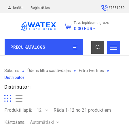
Ienākt
Reģistrēties
67381989
Tavs iepirkumu grozs
0.00
EUR
PREČU KATALOGS
Sākums
Ūdens filtru sastāvdaļas
Filtru tvertnes
Distributori
Distributori
Produkti lapā:
12
Rāda 1-12 no 21 produktiem
Kārtošana:
Automātiski