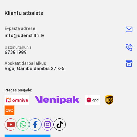
Klientu atbalsts
E-pasta adrese
info@udensfiltri.lv
Uzziņu tālrunis
67381989
Apskatīt darba laikus
Rīga, Ganību dambis 27 k-5
Preces piegāde: