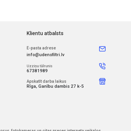
Klientu atbalsts
E-pasta adrese
info@udensfiltri.lv
Uzziņu tālrunis
67381989
Apskatīt darba laikus
Rīga, Ganību dambis 27 k-5