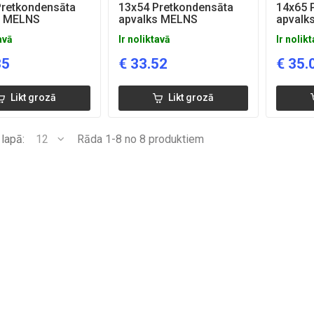
Pretkondensāta
13x54 Pretkondensāta
14x65 
s MELNS
apvalks MELNS
apvalk
avā
Ir noliktavā
Ir nolik
35
€
33.52
€
35.
Likt grozā
Likt grozā
 lapā:
12
Rāda 1-8 no 8 produktiem