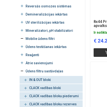
Reversās osmozes sistēmas
Demineralizācijas iekārtas
8x44 P
UV sterilizācijas iekārtas
apvalk
Mineralizatori, pH stabilizatori
Ir nolikt
Mobilie ūdens filtri
€
24.
Ūdens testēšanas iekārtas
Reaģenti
Ātrie savienojumi
Ūdens filtru sastāvdaļas
IN & OUT bloki
CLACK vadības bloki
CLACK vadības bloku piederumi
CLACK vadības bloku rezerves