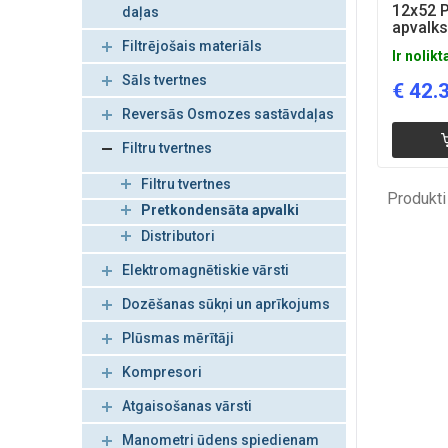
12x52 
daļas
apvalk
Filtrējošais materiāls
Ir nolikt
Sāls tvertnes
€
42.
Reversās Osmozes sastāvdaļas
Filtru tvertnes
Filtru tvertnes
Produkti
Pretkondensāta apvalki
Distributori
Elektromagnētiskie vārsti
Dozēšanas sūkņi un aprīkojums
Plūsmas mērītāji
Kompresori
Atgaisošanas vārsti
Manometri ūdens spiedienam