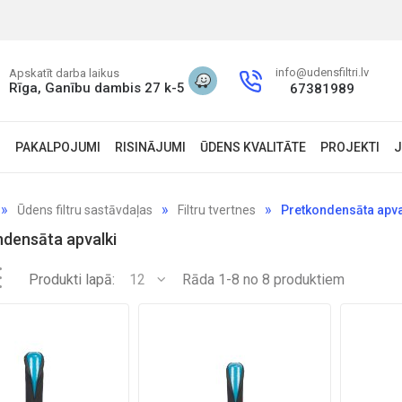
info@udensfiltri.lv
Apskatīt darba laikus
Rīga, Ganību dambis 27 k-5
67381989
S
PAKALPOJUMI
RISINĀJUMI
ŪDENS KVALITĀTE
PROJEKTI
J
Ūdens filtru sastāvdaļas
Filtru tvertnes
Pretkondensāta apva
densāta apvalki
Produkti lapā:
12
Rāda 1-8 no 8 produktiem