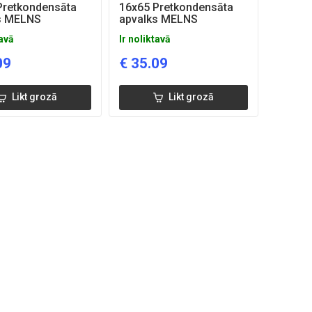
Pretkondensāta
16x65 Pretkondensāta
s MELNS
apvalks MELNS
tavā
Ir noliktavā
09
€
35.09
Likt grozā
Likt grozā