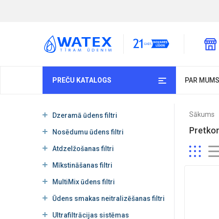
PREČU KATALOGS
PAR MUM
Sākums
Dzeramā ūdens filtri
Pretkon
Nosēdumu ūdens filtri
Atdzelžošanas filtri
Mīkstināšanas filtri
MultiMix ūdens filtri
Ūdens smakas neitralizēšanas filtri
Ultrafiltrācijas sistēmas