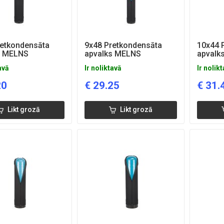
retkondensāta
9x48 Pretkondensāta
10x44 
s MELNS
apvalks MELNS
apvalk
avā
Ir noliktavā
Ir nolik
20
€
29.25
€
31.
Likt grozā
Likt grozā