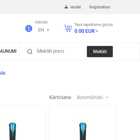
Ienākt
Reģistrēties
Valoda
Tavs iepirkumu grozs
EN
0.00
EUR
Meklēt preci
AUNUMI
Meklēt
lki
Kārtošana:
Automātiski