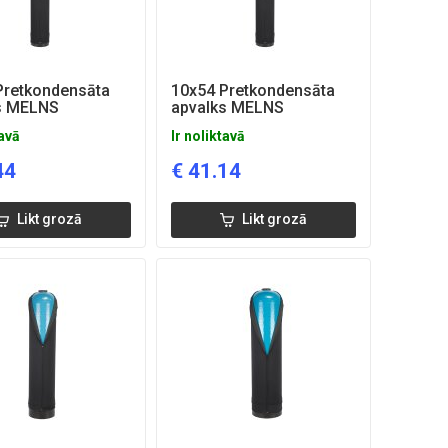
Pretkondensāta
10x54 Pretkondensāta
s MELNS
apvalks MELNS
tavā
Ir noliktavā
44
€
41.14
Likt grozā
Likt grozā