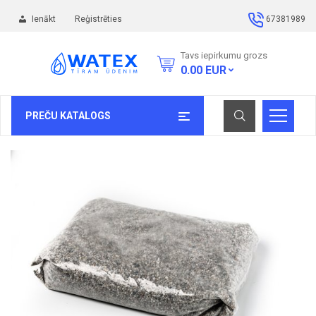
Ienākt
Reģistrēties
67381989
Tavs iepirkumu grozs
0.00
EUR
PREČU KATALOGS