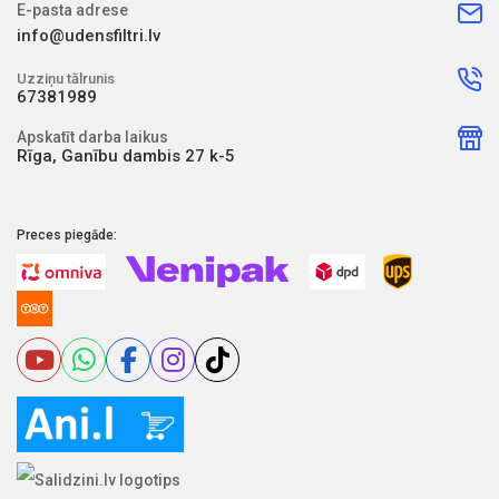
E-pasta adrese
info@udensfiltri.lv
Uzziņu tālrunis
67381989
Apskatīt darba laikus
Rīga, Ganību dambis 27 k-5
Preces piegāde: