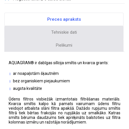
Preces apraksts
Tehniskie dati
Pielikumi
AQUAGRAN® ir dabīgas silīcija smiltis un kvarca grants:
ar noapaļotām šķautnēm
bez organiskiem piejaukumiem
augsta kvalitāte
Ūdens filtros visbiežāk izmantotais filtrēšanas materiāls.
Kvarca smiltis kalpo kā pamats vairumam ūdens filtru
veidojot atbalsta slāni filtra apakšā. Dažādo rupjumu smiltis
filtrā tiek bērtas frakcijās no rupjākās uz smalkāko. Katras
smilts bēruma daudzums tiek aprēķināts balstoties uz filtra
kolonnas izmēru un ražotāja norādījumiem.