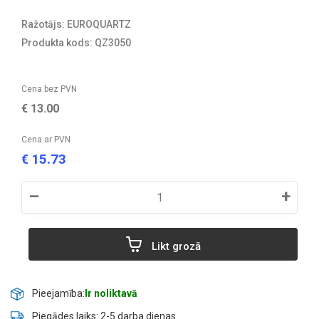
Ražotājs: EUROQUARTZ
Produkta kods: QZ3050
Cena bez PVN
€
13.00
Cena ar PVN
15.73
€
–
+
Likt grozā
Pieejamība:
Ir noliktavā
Piegādes laiks: 2-5 darba dienas